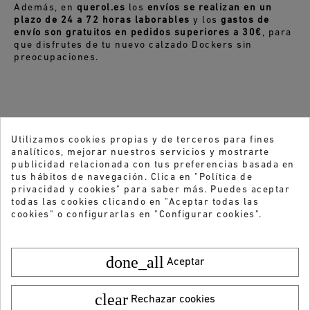
Además, en
querol.es
los
envíos se realizan en un
plazo de 24 a 72 horas laborables
y los
gastos de
envío son gratuitos en pedidos superiores a 30€
, para
que disfrutes de tu nuevo calzado Dockers sin
preocupaciones.
Utilizamos cookies propias y de terceros para fines
analíticos, mejorar nuestros servicios y mostrarte
publicidad relacionada con tus preferencias basada en
tus hábitos de navegación. Clica en "Política de
privacidad y cookies" para saber más. Puedes aceptar
todas las cookies clicando en "Aceptar todas las
cookies" o configurarlas en "Configurar cookies".
done_all
Aceptar
clear
Rechazar cookies