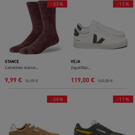
-33%
-15%
STANCE
VEJA
Calcetines stance...
Zapatillas...
9,99 €
119,00 €
14,95 €
140,00 €
-34%
-11%