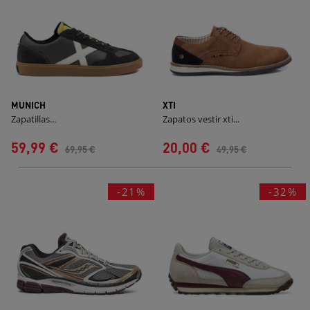
MUNICH
XTI
Zapatillas...
Zapatos vestir xti...
59,99 €
20,00 €
69,95 €
49,95 €
-21%
-32%