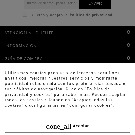
ENVIAR
He leído y acepto la
Política de privacidad
ATENCIÓN AL CLIENTE
INFORMACIÓN
GUÍA DE COMPRA
TIENDAS
Utilizamos cookies propias y de terceros para fines
analíticos, mejorar nuestros servicios y mostrarte
publicidad relacionada con tus preferencias basada en
FORMAS DE PAGO
tus hábitos de navegación. Clica en "Política de
privacidad y cookies" para saber más. Puedes aceptar
DESCARGAR APP
todas las cookies clicando en "Aceptar todas las
cookies" o configurarlas en "Configurar cookies".
1
done_all
Aceptar