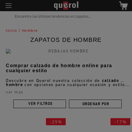
Encuentra las últimas tendencias en zapatos...
/
Inicio
Hombre
ZAPATOS DE HOMBRE
Comprar calzado de hombre online para
cualquier estilo
Descubre en Querol nuestra colección de
calzado de
hombre
con opciones para cualquier ocasión y estilo.
Encuentra una amplia selección de
zapatos de
ver mas
hombre
, zapatillas, sneakers, sandalias, botines y
mucho más, siempre con diseños actuales, materiales
de calidad y la comodidad que necesitas en tu día a
VER FILTROS
ORDENAR POR
día.
-29%
-17%