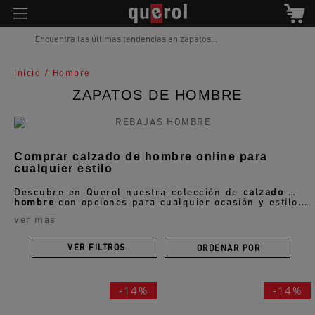
Encuentra las últimas tendencias en zapatos...
/
Inicio
Hombre
ZAPATOS DE HOMBRE
Comprar calzado de hombre online para
cualquier estilo
Descubre en Querol nuestra colección de
calzado de
hombre
con opciones para cualquier ocasión y estilo.
Encuentra una amplia selección de
zapatos de
ver mas
hombre
, zapatillas, sneakers, sandalias, botines y
mucho más, siempre con diseños actuales, materiales
de calidad y la comodidad que necesitas en tu día a
VER FILTROS
ORDENAR POR
día.
-14%
-14%