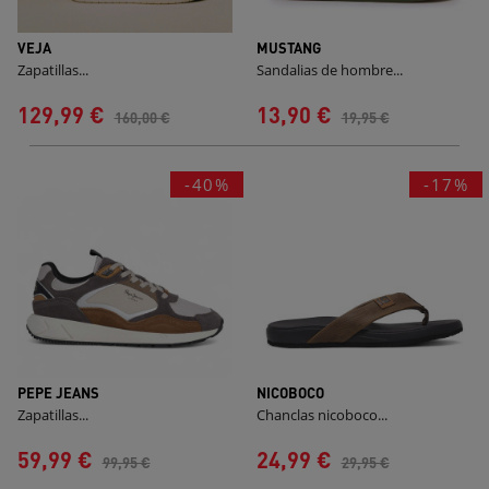
VEJA
MUSTANG
Zapatillas...
Sandalias de hombre...
129,99 €
13,90 €
160,00 €
19,95 €
-40%
-17%
PEPE JEANS
NICOBOCO
Zapatillas...
Chanclas nicoboco...
59,99 €
24,99 €
99,95 €
29,95 €