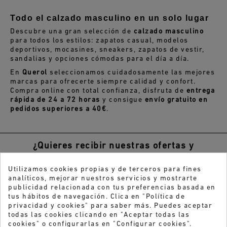
Todo el calzado masculino en un solo lugar
Descubre una gran selección de
calzado masculino
para todos los estilos: zapatos casual, modelos
deportivos, mocasines, sneakers, zapatos de vestir,
sandalias y opciones cómodas para el día a día.
En
Querol
seleccionamos cuidadosamente las mejores
marcas para ofrecerte siempre calidad y confort.
Compra online con total confianza, disfruta de
entrega
rápida de 24 a 72 horas
y consigue
envío gratuito en
pedidos superiores a 40€
.
¿Quieres recibir nuestras ofertas y
novedades?
Utilizamos cookies propias y de terceros para fines
ENVIAR
analíticos, mejorar nuestros servicios y mostrarte
publicidad relacionada con tus preferencias basada en
tus hábitos de navegación. Clica en "Política de
He leído y acepto la
Política de privacidad
privacidad y cookies" para saber más. Puedes aceptar
todas las cookies clicando en "Aceptar todas las
cookies" o configurarlas en "Configurar cookies".
ATENCIÓN AL CLIENTE