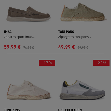
IMAC
TONI PONS
Zapatos sport imac...
Alpargatas toni pons...
59,99 €
49,99 €
74,95 €
59,95 €
-17%
-22%
TONI PONS
U.S. POLO ASSN.