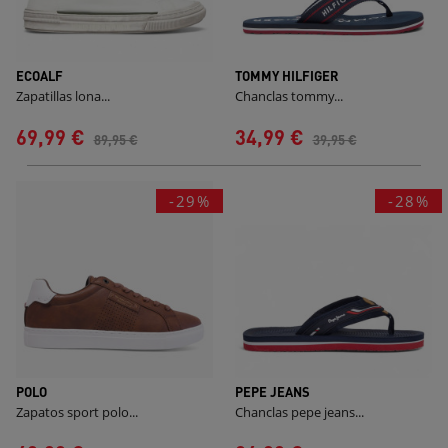
ECOALF
TOMMY HILFIGER
Zapatillas lona...
Chanclas tommy...
69,99 €
34,99 €
89,95 €
39,95 €
-29%
-28%
POLO
PEPE JEANS
Zapatos sport polo...
Chanclas pepe jeans...